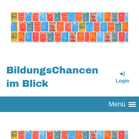
BildungsChancen
Login
im Blick
Menü